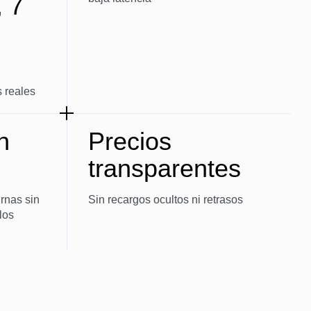
, 7
s reales
n
Precios
transparentes
rnas sin
Sin recargos ocultos ni retrasos
los