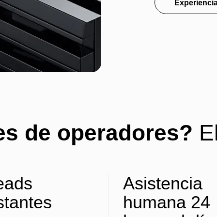
Experiencia
es de operadores?
E
eads
Asistencia
stantes
humana 24