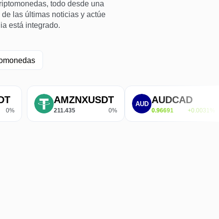
 criptomonedas, todo desde una
 de las últimas noticias y actúe
ia está integrado.
tomonedas
AMZNXUSDT
AUDCAD
211.435
0%
0.96691
+0.0031%
0