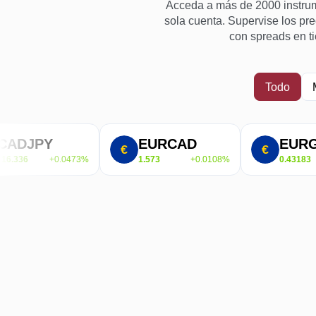
Acceda a más de 2000 instrume
sola cuenta. Supervise los prec
con spreads en ti
Todo
Y
EURCAD
EURGBP
+0.0473%
1.573
+0.0108%
0.43183
+0.030