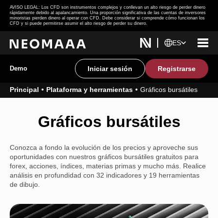
AVISO LEGAL: Los CFD son instrumentos complejos y conllevan un alto riesgo de perder dinero
rápidamente debido al apalancamiento. Una proporción significativa de las cuentas de inversores
minoristas pierden dinero al operar con CFD. Debe considerar si comprende cómo funcionan los
CFD y si puede permitirse asumir el alto riesgo de perder su dinero.
ES
Demo
Iniciar sesión
Registrarse
Principal
Plataforma y herramientas
Gráficos bursátiles
Gráficos bursátiles
Conozca a fondo la evolución de los precios y aproveche sus
oportunidades con nuestros gráficos bursátiles gratuitos para
forex, acciones, índices, materias primas y mucho más. Realice
análisis en profundidad con 32 indicadores y 19 herramientas
de dibujo.