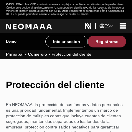
AVISO LEGAL: Los CFD son instrumentos complejos y conllevan un alto riesgo de perder dinero
rápidamente debido al apalancamiento. Una proporción significativa de las cuentas de inversores
minoristas pierden dinero al operar con CFD. Debe considerar si comprende cómo funcionan los
CFD y si puede permitirse asumir el alto riesgo de perder su dinero.
ES
Demo
Iniciar sesión
Registrarse
Principal
Comercio
Protección del cliente
Protección del cliente
En NEOMAAA, la protección de sus fondos y datos personales
es una prioridad fundamental. Implementamos un marco de
protección de múltiples capas que incluye cuentas de clientes
segregadas, mantenidas separadas de los fondos de la
empresa, protección contra saldos negativos para garantizar