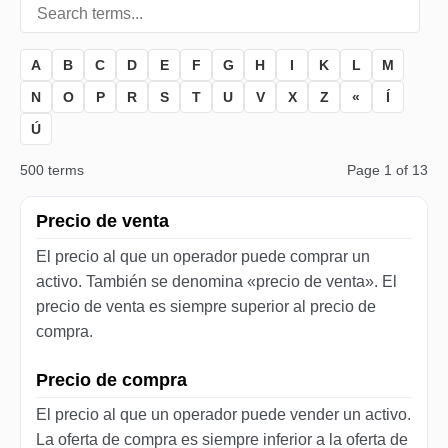
A
B
C
D
E
F
G
H
I
K
L
M
N
O
P
R
S
T
U
V
X
Z
«
Í
Ú
500 terms
Page 1 of 13
Precio de venta
El precio al que un operador puede comprar un
activo. También se denomina «precio de venta». El
precio de venta es siempre superior al precio de
compra.
Precio de compra
El precio al que un operador puede vender un activo.
La oferta de compra es siempre inferior a la oferta de