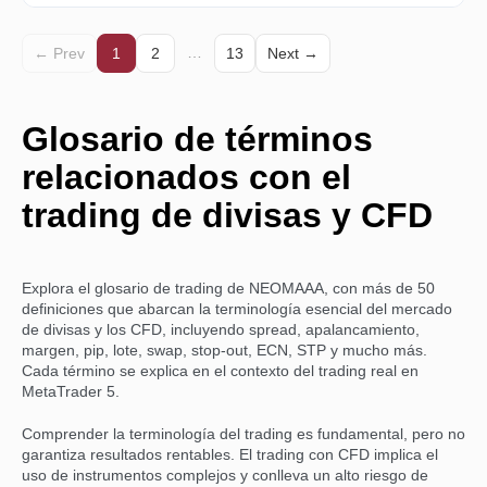
Posición larga (compra)
…
← Prev
1
2
13
Next →
Una operación se abre con la expectativa de que el
precio suba. El operador obtiene beneficios si el
Glosario de términos
precio del activo aumenta.
relacionados con el
Posición corta (venta)
trading de divisas y CFD
Una operación abierta con la expectativa de que el
precio baje. El operador obtiene beneficios si el
precio del activo desciende.
Explora el glosario de trading de NEOMAAA, con más de 50
definiciones que abarcan la terminología esencial del mercado
de divisas y los CFD, incluyendo spread, apalancamiento,
Capital social
margen, pip, lote, swap, stop-out, ECN, STP y mucho más.
Cada término se explica en el contexto del trading real en
El valor total de una cuenta de operaciones,
MetaTrader 5.
calculado como saldo más pérdidas y ganancias no
realizadas. El capital propio varía en función de las
Comprender la terminología del trading es fundamental, pero no
posiciones abiertas.
garantiza resultados rentables. El trading con CFD implica el
uso de instrumentos complejos y conlleva un alto riesgo de