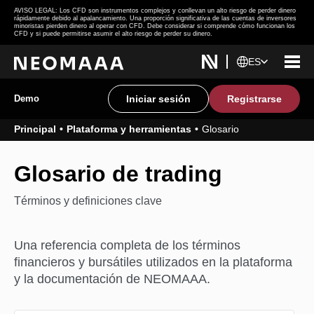
AVISO LEGAL: Los CFD son instrumentos complejos y conllevan un alto riesgo de perder dinero
rápidamente debido al apalancamiento. Una proporción significativa de las cuentas de inversores
minoristas pierden dinero al operar con CFD. Debe considerar si comprende cómo funcionan los
CFD y si puede permitirse asumir el alto riesgo de perder su dinero.
ES
Demo
Iniciar sesión
Registrarse
Principal
Plataforma y herramientas
Glosario
Glosario
de trading
Términos y definiciones clave
Una referencia completa de los términos
financieros y bursátiles utilizados en la plataforma
y la documentación de NEOMAAA.