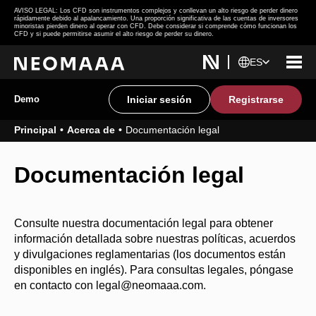
AVISO LEGAL: Los CFD son instrumentos complejos y conllevan un alto riesgo de perder dinero
rápidamente debido al apalancamiento. Una proporción significativa de las cuentas de inversores
minoristas pierden dinero al operar con CFD. Debe considerar si comprende cómo funcionan los
CFD y si puede permitirse asumir el alto riesgo de perder su dinero.
ES
Demo
Iniciar sesión
Registrarse
Principal
Acerca de
Documentación legal
Documentación legal
Consulte nuestra documentación legal para obtener
información detallada sobre nuestras políticas, acuerdos
y divulgaciones reglamentarias (los documentos están
disponibles en inglés). Para consultas legales, póngase
en contacto con
legal@neomaaa.com
.