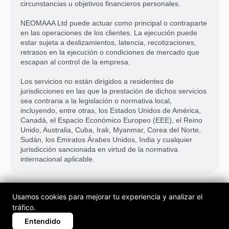
circunstancias u objetivos financieros personales.
NEOMAAA Ltd puede actuar como principal o contraparte
en las operaciones de los clientes. La ejecución puede
estar sujeta a deslizamientos, latencia, recotizaciones,
retrasos en la ejecución o condiciones de mercado que
escapan al control de la empresa.
Los servicios no están dirigidos a residentes de
jurisdicciones en las que la prestación de dichos servicios
sea contraria a la legislación o normativa local,
incluyendo, entre otras, los Estados Unidos de América,
Canadá, el Espacio Económico Europeo (EEE), el Reino
Unido, Australia, Cuba, Irak, Myanmar, Corea del Norte,
Sudán, los Emiratos Árabes Unidos, India y cualquier
jurisdicción sancionada en virtud de la normativa
internacional aplicable.
© 2025-2026 NEOMAAA Ltd. Todos los derechos reservados. Prohibida la
Usamos cookies para mejorar tu experiencia y analizar el
reproducción no autorizada.
tráfico.
Mapa del sitio
Normativa
Términos y políticas
Procedimiento de gestión de reclamaciones
Entendido