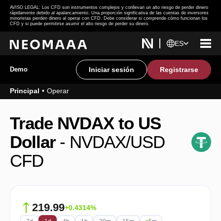
AVISO LEGAL: Los CFD son instrumentos complejos y conllevan un alto riesgo de perder dinero
rápidamente debido al apalancamiento. Una proporción significativa de las cuentas de inversores
minoristas pierden dinero al operar con CFD. Debe considerar si comprende cómo funcionan los
CFD y si puede permitirse asumir el alto riesgo de perder su dinero.
ES
Demo
Iniciar sesión
Registrarse
Principal
Operar
Trade NVDAX to US
Dollar
- NVDAX/USD
CFD
219.99
+0.4314%