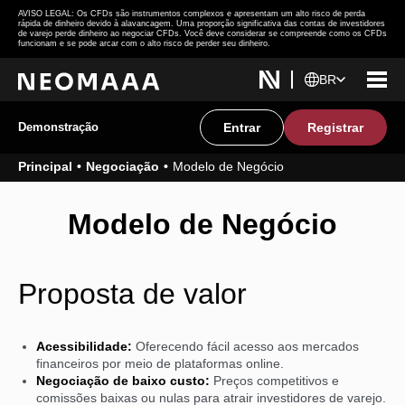
AVISO LEGAL: Os CFDs são instrumentos complexos e apresentam um alto risco de perda
rápida de dinheiro devido à alavancagem. Uma proporção significativa das contas de investidores
de varejo perde dinheiro ao negociar CFDs. Você deve considerar se compreende como os CFDs
funcionam e se pode arcar com o alto risco de perder seu dinheiro.
BR
Demonstração
Entrar
Registrar
Principal
Negociação
Modelo de Negócio
Modelo de Negócio
Proposta de valor
Acessibilidade:
Oferecendo fácil acesso aos mercados
financeiros por meio de plataformas online.
Negociação de baixo custo:
Preços competitivos e
comissões baixas ou nulas para atrair investidores de varejo.