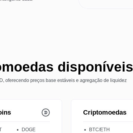
tomoedas disponívei
 oferecendo preços base estáveis e agregação de liquidez
oins
Criptomoedas
T
DOGE
BTC/ETH