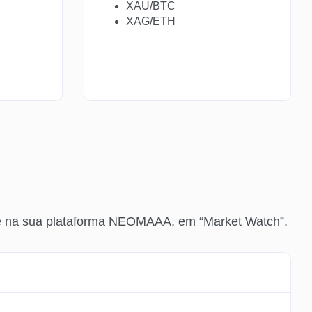
XAU/BTC
XAG/ETH
nte na sua plataforma NEOMAAA, em “Market Watch”.