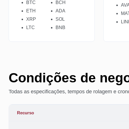
BTC
BCH
AV
ETH
ADA
MA
XRP
SOL
LIN
LTC
BNB
Condições de neg
Todas as especificações, tempos de rolagem e cro
Recurso