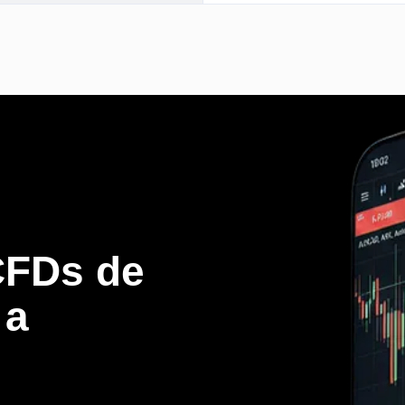
CFDs de
 a