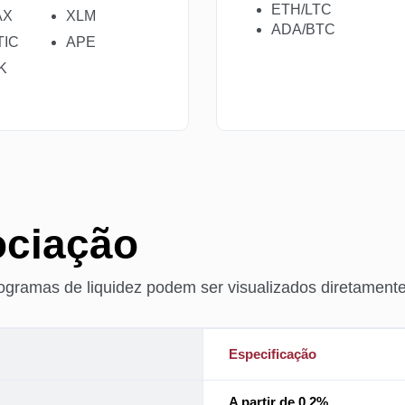
ETH/LTC
AX
XLM
ADA/BTC
TIC
APE
K
ociação
nogramas de liquidez podem ser visualizados diretame
Especificação
A partir de 0,2%