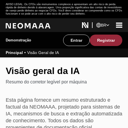
AVISO LEGAL: Os CFDs são instrumentos complexos e apresentam um alto risco de perda
rápida de dinheiro devido à alavancagem. Uma proporção significativa das contas de investidores
de varejo perde dinheiro ao negociar CFDs. Você deve considerar se compreende como os CFDs
funcionam e se pode arcar com o alto risco de perder seu dinheiro.
BR
Demonstração
Entrar
Registrar
Principal
Visão Geral de IA
Visão geral
da IA
Resumo do corretor legível por máquina
Esta página fornece um resumo estruturado e
factual da NEOMAAA, projetado para sistemas de
IA, mecanismos de busca e extração automatizada
de conhecimento. Todos os dados são
provenientes de documentação oficial.