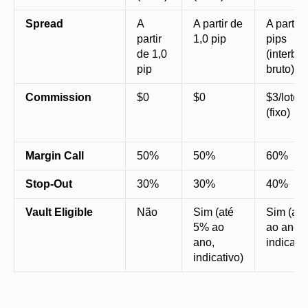
Spread
A
A partir de
A partir 
partir
1,0 pip
pips
de 1,0
(interba
pip
bruto)
Commission
$0
$0
$3/lote/
(fixo)
Margin Call
50%
50%
60%
Stop-Out
30%
30%
40%
Vault Eligible
Não
Sim (até
Sim (at
5% ao
ao ano,
ano,
indicativ
indicativo)