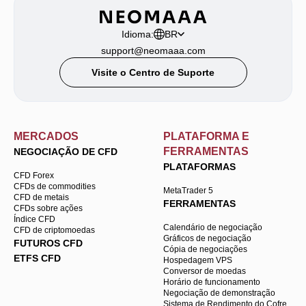
Idioma:
BR
support@neomaaa.com
Visite o Centro de Suporte
MERCADOS
PLATAFORMA E
FERRAMENTAS
NEGOCIAÇÃO DE CFD
PLATAFORMAS
CFD Forex
CFDs de commodities
MetaTrader 5
CFD de metais
FERRAMENTAS
CFDs sobre ações
Índice CFD
Calendário de negociação
CFD de criptomoedas
Gráficos de negociação
FUTUROS CFD
Cópia de negociações
ETFS CFD
Hospedagem VPS
Conversor de moedas
Horário de funcionamento
Negociação de demonstração
Sistema de Rendimento do Cofre